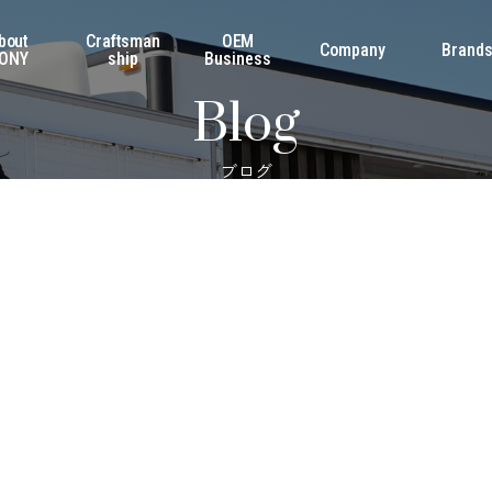
bout
Craftsman
OEM
Company
Brand
ONY
ship
Business
Blog
ブログ