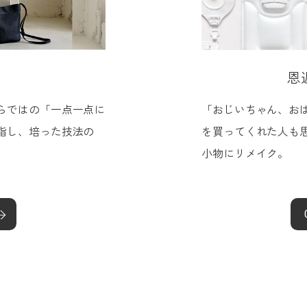
恩
「おじいちゃん、お
らではの「一点一点に
を買ってくれた人も
指し、培った技法の
小物にリメイク。