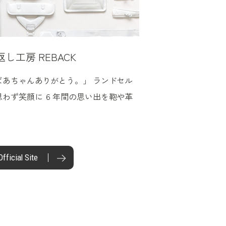
返し工房 REBACK
ばあちゃんありがとう。」 ランドセル
思わず笑顔に ６年間の思い出を鞄や革
Official Site