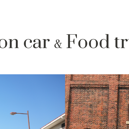
on car
Food tr
&