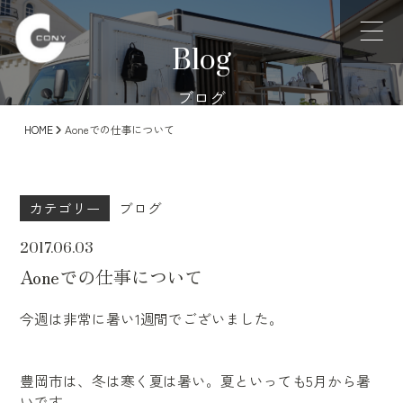
Blog
ブログ
HOME
Aoneでの仕事について
カテゴリー
ブログ
2017.06.03
Aoneでの仕事について
今週は非常に暑い1週間でございました。
豊岡市は、冬は寒く夏は暑い。夏といっても5月から暑
いです。