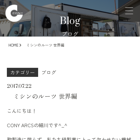
Blog
ブログ
HOME
ミシンのルーツ 世界編
カテゴリー
ブログ
2017.07.22
ミシンのルーツ 世界編
こんにちは！
CONY ARCSの細川です^_^
鞄製造に限らず、私たち縫製業にとって欠かせない機械