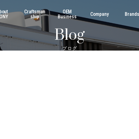
bout
Craftsman
OEM
Company
Brand
ONY
ship
Business
Blog
ブログ