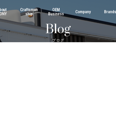
bout
Craftsman
OEM
Company
Brand
ONY
ship
Business
Blog
ブログ