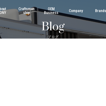
bout
Craftsman
OEM
Company
Brand
ONY
ship
Business
Blog
ブログ