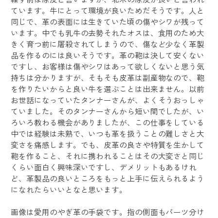
ています
。
牛にとって環境が良いためだそうです。
人と
同じで、革の表面に
は生きていた頃の傷やシワが残って
います。中でも乳牛の去勢それ
たオスは、食用のため大
きく育つ前に屠殺されてしまうので、傷な
ど少なく革製
品を作るのには良いそうです。革の鞄は決して安くな
い
ですし、お客様は傷やシワはあって欲しくないと思う気
持ちは分
かりますが、そもそも皮革は副産物なので、鞄
を作りたいからと良
い牛を選ぶことは出来ません。以前
お世話になっていたタンナーさんが、よくそうおっしゃ
ていました。
その
タンナーさんから短い間でしたが、い
ろいろ教わる
機会がありましたが、この仕事をしている
中では経験は
未熟で、いつも革を扱うことの難しさと大
変さを痛感します。でも、皮革の良さや特質を生かして
鞄を作るこ
と、それに携われることはその大変さと同じ
くらい面白く興味深いですし、デメリットもあるけれ
ど、革製品の良いところをもっと上手に伝えられるよう
になれたらいいとなと思います。
画像は愛用のやぎ革の手袋です。指の側面もパーツ分け