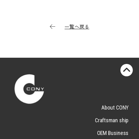
一覧へ戻る
About CONY
Craftsman ship
OEM Business