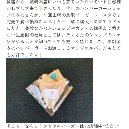
開店から、城崎本店にいつも来ていただいているお客様
がわざわざ来て下さったり、他店のハンバーガーショッ
プのみなさんが、前回出店の鳥取バーガーフェスタでは
完売で食べ損ねたから！と一目散に購入しに来て下さっ
たりと、普段なかなかショップやカフェの様子まで伺え
ない生産側の社員としては、たくさんのショップのファ
ンがいることが知れてとても嬉しく感じました。お馴染
みの
ハンバーガーをお渡しするオリジナルバッグもとて
も好評でしたよ！
そして、なんと！テリヤキバーガーは
22
店舗中
4
位とい