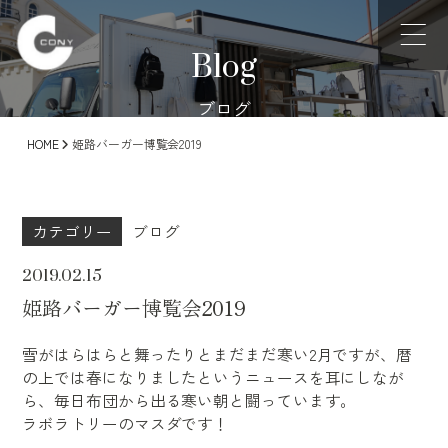
Blog
ブログ
HOME
姫路バーガー博覧会2019
カテゴリー
ブログ
2019.02.15
姫路バーガー博覧会2019
雪がはらはらと舞ったりとまだまだ寒い
2
月ですが、
暦
の上では春になりましたというニュースを耳にしなが
ら、毎日布団から出る寒い朝と闘っています。
ラボラトリーのマスダです！