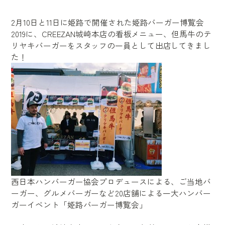
2月10
日と
11
日に姫路で開催された姫路バーガー博覧会
2019
に、
CREEZAN
城崎本店の看板メニュー、但馬牛のテ
リヤキバーガーをスタッフの一員として出店してきまし
た！
西日本ハンバーガー協会プロデュースによる、ご当地バ
ーガー、グルメバーガーなど
20
店舗による一大ハンバー
ガーイベント「姫路バーガー博覧会」