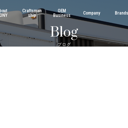
bout
Craftsman
OEM
Company
Brand
ONY
ship
Business
Blog
ブログ