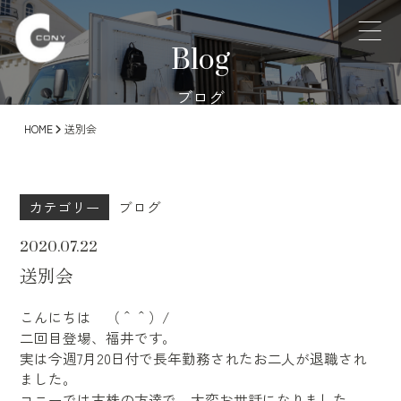
Blog
ブログ
HOME
送別会
カテゴリー
ブログ
2020.07.22
送別会
こんにちは （＾＾）/
二回目登場、福井です。
実は今週7月20日付で長年勤務されたお二人が退職され
ました。
コニーでは古株の方達で、大変お世話になりました。