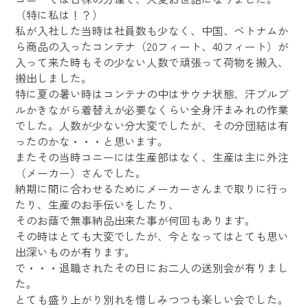
（特に私は！？）
私が入社した当時は社員数も少なく、中国、ベトナムか
ら商品の入ったコンテナ（20フィート、40フィート）が
入って来た時もその少ない人数で頑張って荷物を搬入、
搬出しました。
特に夏の暑い時はコンテナの中はサウナ状態、汗ブルブ
ルかきながら着替えが必要なくらい全身汗まみれの作業
でした。人数が少ない分大変でしたが、その分団結は有
ったのかな・・・と思います。
またその当時コニーには生産部はなく、生産は主に外注
（メーカー）さんでした。
納期に間に合わせるためにメーカーさんまで取りに行っ
たり、生産のお手伝いをしたり、
そのお蔭で無事納品出来た事が何回もあります。
その時はとても大変でしたが、今となってはとても思い
出深いものが有ります。
で・・・退職されたその日にお二人の送別会が有りまし
た。
とても盛り上がり別れを惜しみつつも楽しい会でした。