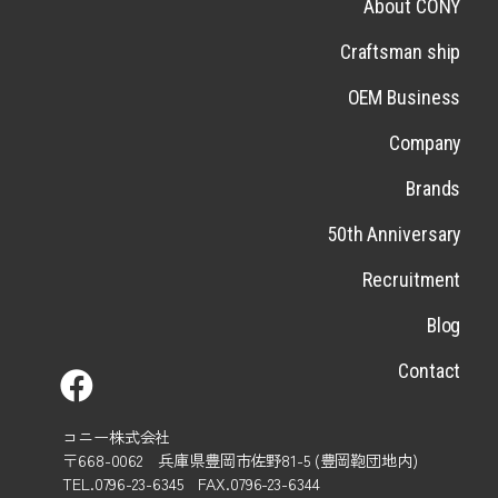
About CONY
Craftsman ship
OEM Business
Company
Brands
50th Anniversary
Recruitment
Blog
Contact
コニー株式会社
〒668-0062 兵庫県豊岡市佐野81-5 (豊岡鞄団地内)
TEL.0796-23-6345 FAX.0796-23-6344