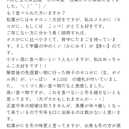
した。＼（＾＾）/
もう食べられた方いますか？
松葉がにはモチロン！大好きですが、私はメスがに（セ
コがに、もしくは こっぺ）がとても好きです。
ご存じない方に分かり易く説明すれば、
オスがにに比べ小さくて、背中にたまごを持っていま
す。そして甲羅の中のミソ（かにみそ）が【赤い】ので
す。
小さい為に食べ辛いという人もいますが、私はめっちゃ
んこ大好きです！！
解禁後の先週買い物に行った時そのセコがに（生、ボイ
ル共）が、いっぱい ￥2,000 の値札が付いていまし
た。 つくづく高い食べ物だなと実感しました。
高い食べ物ですが、これを食べないと冬を越せないとも
思ってます。（大げさかもしれませんが・・・）
正直今年の相場は知りませんが、漁獲が年々厳しくなっ
て来ているので今年も口に出来るのは数少ないと思いま
す。
松葉がにを冬の味覚と言ってますが、お魚も冬の方が美