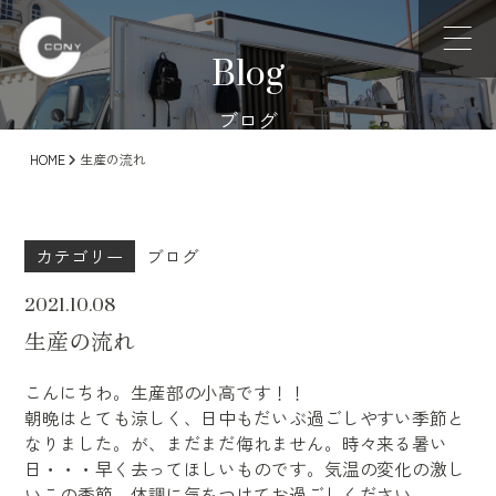
Blog
ブログ
HOME
生産の流れ
カテゴリー
ブログ
2021.10.08
生産の流れ
こんにちわ。生産部の小高です！！
朝晩はとても涼しく、日中もだいぶ過ごしやすい季節と
なりました。が、まだまだ侮れません。時々来る暑い
日・・・早く去ってほしいものです。気温の変化の激し
いこの季節、体調に気をつけてお過ごしください。