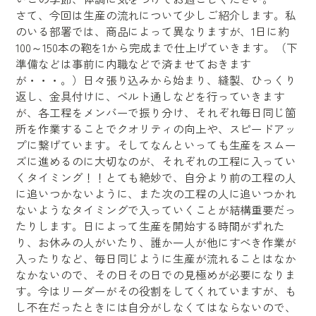
さて、今回は生産の流れについて少しご紹介します。私
のいる部署では、商品によって異なりますが、
1
日に約
100
～
150
本の鞄を
1
から完成まで仕上げていきます。（下
準備などは事前に内職などで済ませておきます
が・・・。）日々張り込みから始まり、縫製、ひっくり
返し、金具付けに、ベルト通しなどを行っていきます
が、各工程をメンバーで振り分け、それぞれ毎日同じ箇
所を作業することでクオリティの向上や、スピードアッ
プに繋げています。そしてなんといっても生産をスムー
ズに進めるのに大切なのが、それぞれの工程に入ってい
くタイミング！！とても絶妙で、自分より前の工程の人
に追いつかないように、また次の工程の人に追いつかれ
ないようなタイミングで入っていくことが結構重要だっ
たりします。日によって生産を開始する時間がずれた
り、お休みの人がいたり、誰か一人が他にすべき作業が
入ったりなど、毎日同じように生産が流れることはなか
なかないので、その日その日での見極めが必要になりま
す。今はリーダーがその役割をしてくれていますが、も
し不在だったときには自分がしなくてはならないので、