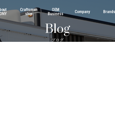
bout
Craftsman
OEM
Company
Brand
ONY
ship
Business
Blog
ブログ