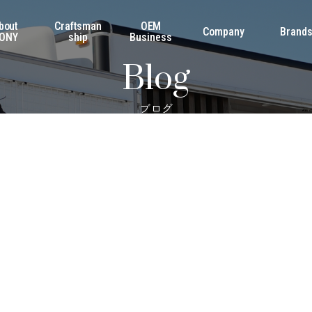
bout
Craftsman
OEM
Company
Brand
ONY
ship
Business
Blog
ブログ