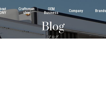
bout
Craftsman
OEM
Company
Brand
ONY
ship
Business
Blog
ブログ