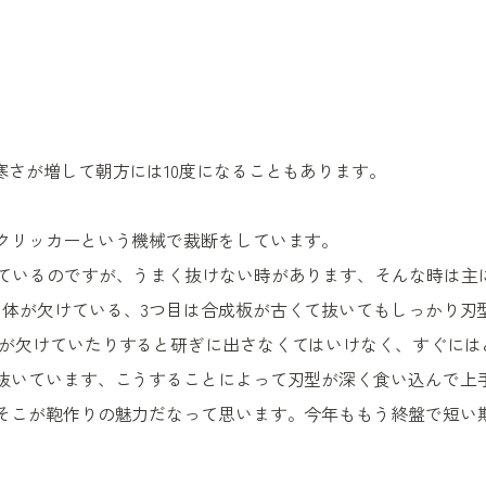
寒さが増して朝方には
10
度になることもあります。
クリッカーという機械で裁断をしています。
ているのですが、うまく抜けない時があります、そんな時は主
自体が欠けている、
3
つ目は合成板が古くて抜いてもしっかり刃
が欠けていたりすると研ぎに出さなくてはいけなく、すぐには
抜いています、こうすることによって刃型が深く食い込んで上
そこが鞄作りの魅力だなって思います。今年ももう終盤で短い