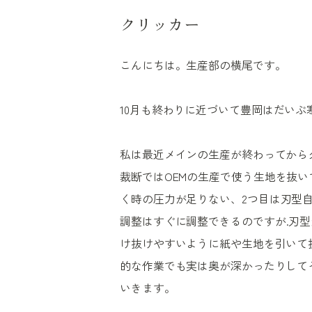
クリッカー
こんにちは。生産部の横尾です。
10
月も終わりに近づいて豊岡はだいぶ
私は最近メインの生産が終わってから
裁断では
OEM
の生産で使う生地を抜い
く時の圧力が足りない、
2
つ目は刃型
調整はすぐに調整できるのですが
.
刃型
け抜けやすいように紙や生地を引いて
的な作業でも実は奥が深かったりして
いきます。