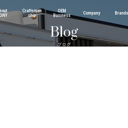
bout
Craftsman
OEM
Company
Brand
ONY
ship
Business
Blog
ブログ