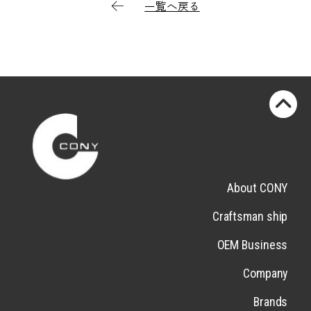
一覧へ戻る
About CONY
Craftsman ship
OEM Business
Company
Brands