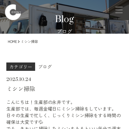
Blog
ブログ
HOME
ミシン掃除
カテゴリー
ブログ
2025.10.24
ミシン掃除
こんにちは！生産部の永井です。
生産部では、毎週金曜日にミシン掃除をしています。
日々の生産で忙しく、じっくりミシン掃除をする時間の
確保は大変です💦
でも、きれいに掃除したミシンをみるといい気分で週末