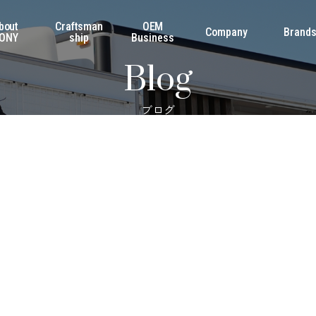
bout
Craftsman
OEM
Company
Brand
ONY
ship
Business
Blog
ブログ