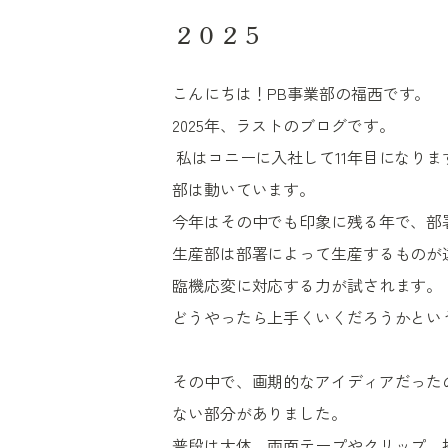
２０２５
こんにちは！
PB
事業部の福西です。
2025
年、ラストのブログです。
私はコニーに入社して
11
年目になりま
部は動いています。
今年はその中でも印象に残る年で、部
生産部は部署によって生産するものが
臨機応変に対応する力が試されます。
どうやったら上手くいくだろうかとい
その中で、画期的なアイディアだった
ない部分がありました。
普段は大体、両面テープやクリップ、