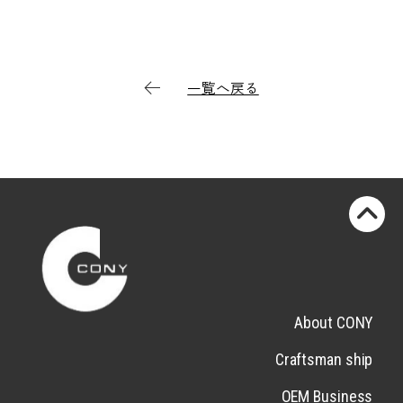
一覧へ戻る
About CONY
Craftsman ship
OEM Business