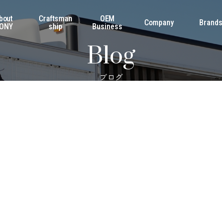
bout
Craftsman
OEM
Company
Brand
ONY
ship
Business
Blog
ブログ