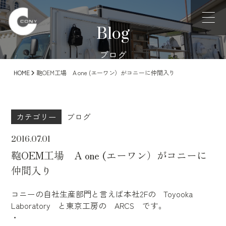
Blog
ブログ
HOME
鞄OEM工場 A one (エーワン）がコニーに仲間入り
カテゴリー
ブログ
2016.07.01
鞄OEM工場 A one (エーワン）がコニーに
仲間入り
コニーの自社生産部門と言えば本社2Fの Toyooka
Laboratory と東京工房の ARCS です。
・