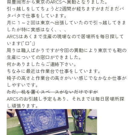
県豊岡市から東京のARCSへ異動となりました。
引っ越しをしてちょうど2週間が経ちますがまだまだバ
タバタで仕事をしています。
月に１～２回は東京へ出張していたので引っ越してきま
したが特に実感はなく、、、
ARCSはあくまで生産の現場なので居場所を毎日探して
います(ﾟ口ﾟ;)
周りは職人ばかりですが今回の異動により東京でも鞄の
生産についての窓口ができました。
何かありましたらご連絡下さい。
ちなみに最近は作業台で仕事をしています。
椅子の高さと作業台の高さがいい感じでなかなか仕事が
しやすいです。
ただ、机を置くスペースがないだけですが
ARCSのお引越し予定もあり、それまでは毎日居場所探
し頑張ります。