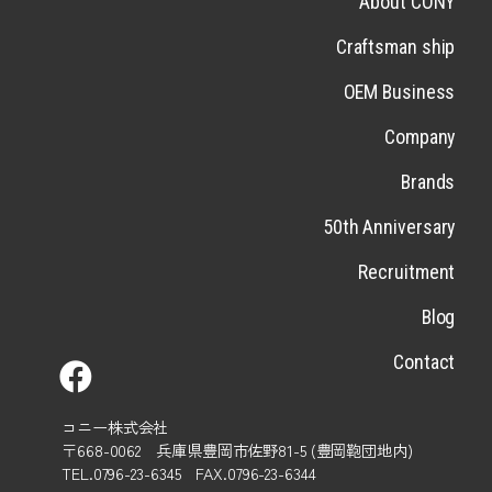
About CONY
Craftsman ship
OEM Business
Company
Brands
50th Anniversary
Recruitment
Blog
Contact
コニー株式会社
〒668-0062 兵庫県豊岡市佐野81-5 (豊岡鞄団地内)
TEL.0796-23-6345 FAX.0796-23-6344