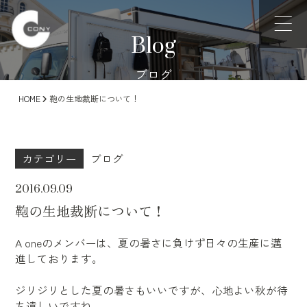
Blog
ブログ
HOME
鞄の生地裁断について！
カテゴリー
ブログ
2016.09.09
鞄の生地裁断について！
A oneのメンバーは、夏の暑さに負けず日々の生産に邁
進しております。
ジリジリとした夏の暑さもいいですが、心地よい秋が待
ち遠しいですね。