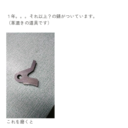
１年。。。それ以上？の錆がついています。
（革漉きの道具です）
これを磨くと