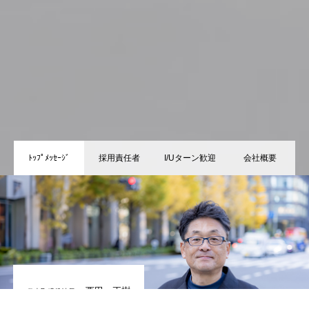
ﾄｯﾌﾟﾒｯｾｰｼﾞ
採用責任者
I/Uターン歓迎
会社概要
Instagram
メール
お電話
公式HP
西田 正樹
代表取締役社長