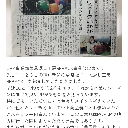
OEM事業部兼恩返し工房REBACK事業部の東です。
先日１月２３日の神戸新聞の全県版に「恩返し工房
REBACK」を紹介していただきました。
早速ECとご来店でご成約もあり、これから卒業のシーズ
ンに向けて良いPRができたなと思っています。
特にご来店いただいた方は色々リメイクを考えていた
が、他社とは一線を画している商品群だとお褒めいただ
きスタッフ一同喜んでいます。このご意見はPOPUPで地
方に行った際によくいただく言葉でもあります。
また取材していただいた担当の方は「豊岡鞄」も興味が