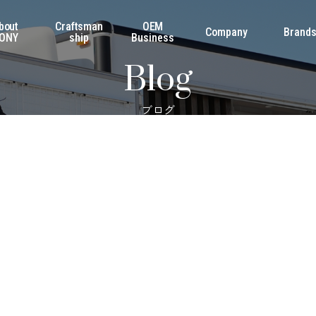
bout
Craftsman
OEM
Company
Brand
ONY
ship
Business
Blog
ブログ