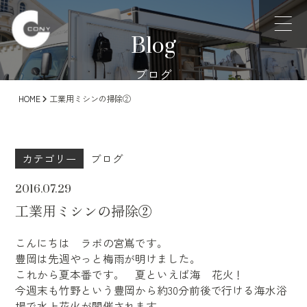
Blog
ブログ
HOME
工業用ミシンの掃除②
カテゴリー
ブログ
2016.07.29
工業用ミシンの掃除②
こんにちは ラボの宮嶌です。
豊岡は先週やっと梅雨が明けました。
これから夏本番です。 夏といえば海 花火！
今週末も竹野という豊岡から約30分前後で行ける海水浴
場で水上花火が開催されます。